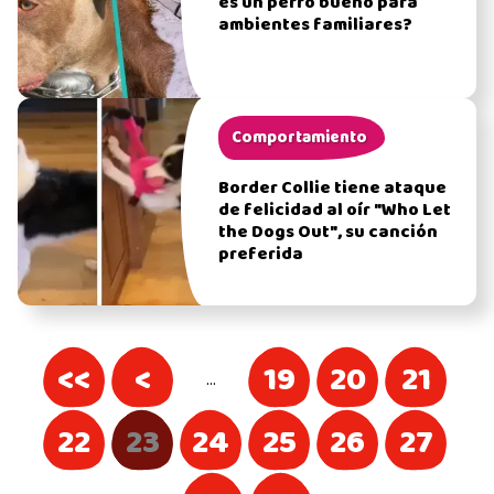
es un perro bueno para
ambientes familiares?
Comportamiento
Border Collie tiene ataque
de felicidad al oír "Who Let
the Dogs Out", su canción
preferida
<<
<
19
20
21
…
22
23
24
25
26
27