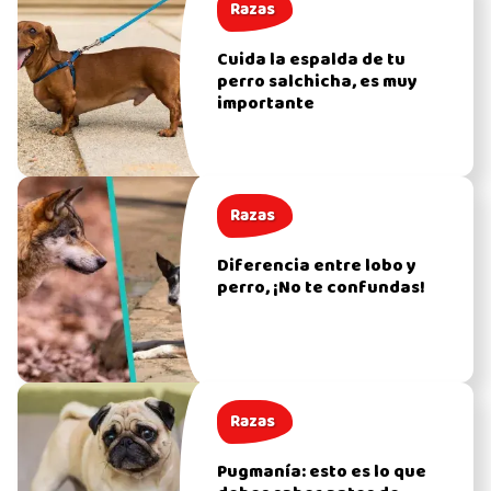
Razas
Cuida la espalda de tu
perro salchicha, es muy
importante
Razas
Diferencia entre lobo y
perro, ¡No te confundas!
Razas
Pugmanía: esto es lo que