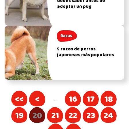
debes saber antes de
adoptar un pug
Razas
5 razas de perros
japoneses más populares
<<
<
16
17
18
…
19
20
21
22
23
24