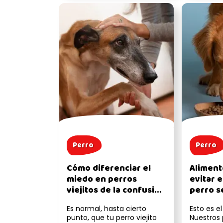
Perro
Perro
Cómo diferenciar el
Aliment
miedo en perros
evitar e
viejitos de la confusión
perro s
por demencia canina
no debe
Es normal, hasta cierto
Esto es el
perros 
punto, que tu perro viejito
Nuestros 