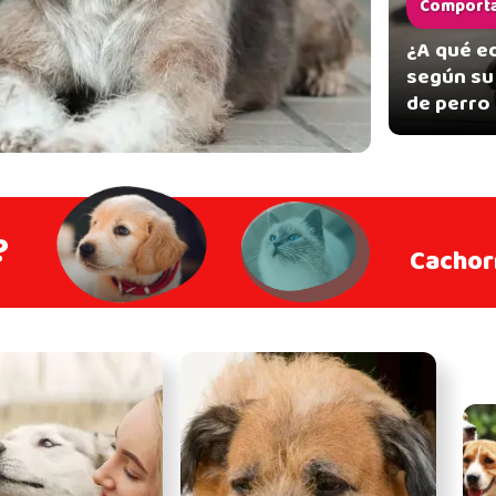
Comport
¿A qué e
según su 
de perro
?
Cachor