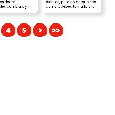
cesidades
dientes, pero no porque sea
ales cambian, y
común, debes tomarlo a la
debes estar
ligera. Con el paso de los a...
 pues ...
4
5
>
>>