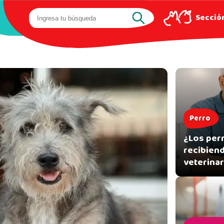
Sección
Perro
¿Los per
recibien
veterinar