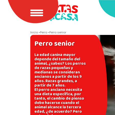
Inicio
Perro
Perro senior
Perro senior
La edad canina mayor
depende del tamaño del
animal, ¿sabes? Los perros
de razas pequeñas y
medianas se consideran
ancianos a partir de los 9
años. Razas grandes, a
partir de 7 años.
El perro anciano necesita
una dieta específica, por
tanto, el cambio de pienso
debe hacerse cuando el
animal alcance la tercera
edad, ¿de acuerdo? Pero