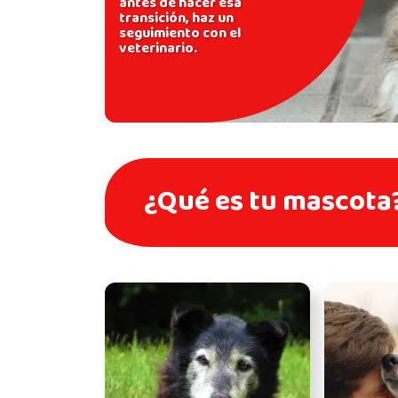
antes de hacer esa
transición, haz un
seguimiento con el
veterinario.
¿Qué es tu mascota