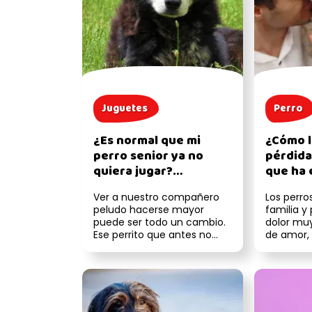
Juguetes
Perro
¿Es normal que mi
¿Cómo li
perro senior ya no
pérdida
quiera jugar?
que ha 
Diferencias entre
toda la 
Ver a nuestro compañero
Los perro
envejecimiento y
Estrate
peludo hacerse mayor
familia y
enfermedad
afronta
puede ser todo un cambio.
dolor muy
Ese perrito que antes no
de amor, 
paraba de brincar o traerte
que creas 
la pelot...