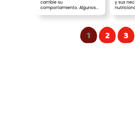
cambie su
y sus ne
comportamiento. Algunos
nutricion
desarrollan miedos que
por ello 
pueden confundirse con ...
preparado,
1
2
3