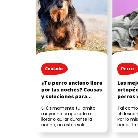
Cuidado
Perro
¿Tu perro anciano llora
Las mej
por las noches? Causas
ortopéd
y soluciones para
perros v
mejorar su descanso
elegir 
Si últimamente tu lomito
Tal como
problem
mayor ha empezado a
el descan
llorar o aullar durante la
Por lo mi
noche, no estás solo.
necesita
Muchos tutores de perros
ortopédic
ancianos se e...
tiene ...