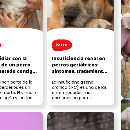
Perro
diar con la
Insuficiencia renal en
 de un perro
perros geriátricos:
estado contigo
síntomas, tratamiento
vida?
y dieta recomendada
s son parte de la
La insuficiencia renal
gias para
 perderlos es un
crónica (IRC) es una de las
r el duelo
 fuerte. El vínculo
enfermedades más
alegría y lealtad
comunes en perros
con ellos es ...
geriátricos. Es un
padecimiento progresivo
que...