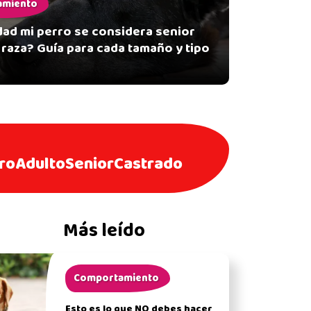
amiento
dad mi perro se considera senior
raza? Guía para cada tamaño y tipo
ro
Adulto
Senior
Castrado
Más leído
Comportamiento
Esto es lo que NO debes hacer