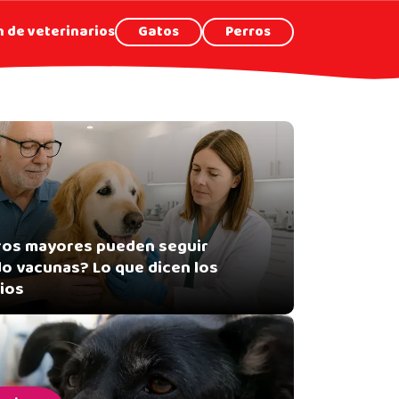
 de veterinarios
Gatos
Perros
ros mayores pueden seguir
do vacunas? Lo que dicen los
ios