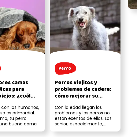
Perro
ores camas
Perros viejitos y
icas para
problemas de cadera:
iejos: ¿cuál
cómo mejorar su
según su
movilidad y reducir el
 con los humanos,
Con la edad llegan los
a de salud?
dolor
so es primordial.
problemas y los perros no
smo, tu perro
están exentos de ellos. Los
 una buena cama
senior, especialmente,
a, sobre todo si
desarrollan enfermedades
como la...