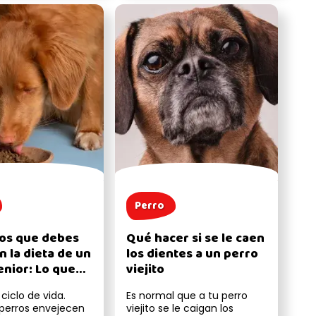
Perro
os que debes
Qué hacer si se le caen
n la dieta de un
los dientes a un perro
enior: Lo que
viejito
n comer los
 ciclo de vida.
Es normal que a tu perro
viejos
perros envejecen
viejito se le caigan los