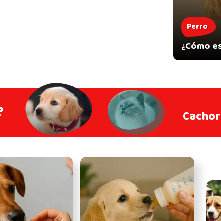
Perro
¿Cómo es
?
Cachor