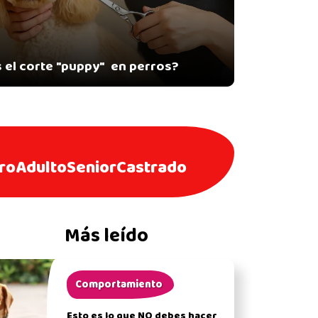
 el corte "puppy" en perros?
ro
Adulto
Senior
Castrado
Más leído
Comportamiento
Esto es lo que NO debes hacer