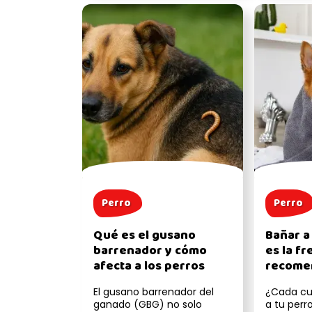
Perro
Perro
Qué es el gusano
Bañar a 
barrenador y cómo
es la f
afecta a los perros
recome
cuidar s
El gusano barrenador del
¿Cada cu
ganado (GBG) no solo
a tu perr