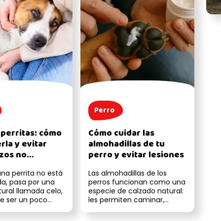
Perro
 perritas: cómo
Cómo cuidar las
rla y evitar
almohadillas de tu
zos no
perro y evitar lesiones
os
a perrita no está
Las almohadillas de los
ada, pasa por una
perros funcionan como una
ural llamada celo,
especie de calzado natural:
e ser un poco
les permiten caminar,
da si no se toman
correr y explorar sin
lastimarse...