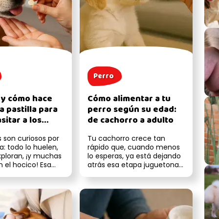
Perro
 y cómo hace
Cómo alimentar a tu
a pastilla para
perro según su edad:
sitar a los
de cachorro a adulto
s son curiosos por
Tu cachorro crece tan
a: todo lo huelen,
rápido que, cuando menos
xploran, ¡y muchas
lo esperas, ya está dejando
 el hocico! Esa
atrás esa etapa juguetona
 encantadora (...
(y mordelona) para
convertirse ...