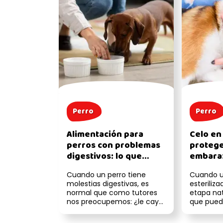
Perro
Perro
Alimentación para
Celo en
perros con problemas
protege
digestivos: lo que
embara
necesitas saber
desead
Cuando un perro tiene
Cuando un
molestias digestivas, es
esteriliz
normal que como tutores
etapa nat
nos preocupemos: ¿le cayó
que pued
mal la comida?, ¿será algo
complica
más seri...
ci...