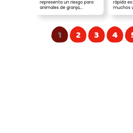
representa un riesgo para
rápida e
animales de granja,
muchos v
también puede afectar
coincide
gravemente a nuest...
al mes fun
1
2
3
4