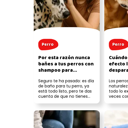
Perro
Perro
Por esta razón nunca
Cuándo
bañes a tus perros con
efecto l
shampoo para
despara
humanos
perros
Seguro te ha pasado: es día
Los perro
de baño para tu perro, ya
naturalez
está todo listo, pero te das
todo lo e
cuenta de que no tienes
veces con
shampoo para perros a la ...
manía tan