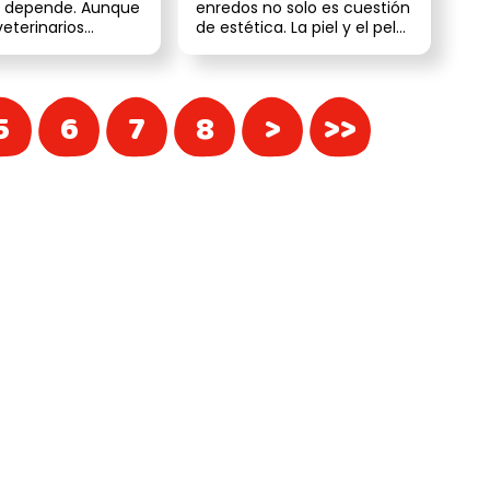
s: depende. Aunque
enredos no solo es cuestión
eterinarios
de estética. La piel y el pelo
n en que un baño
de tu lomito son un r...
...
5
6
7
8
>
>>