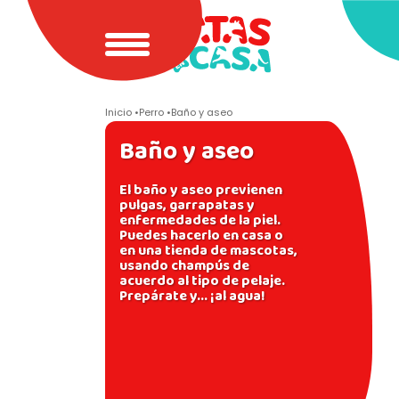
Inicio
Perro
Baño y aseo
Baño y aseo
El baño y aseo previenen
pulgas, garrapatas y
enfermedades de la piel.
Puedes hacerlo en casa o
en una tienda de mascotas,
usando champús de
acuerdo al tipo de pelaje.
Prepárate y... ¡al agua!