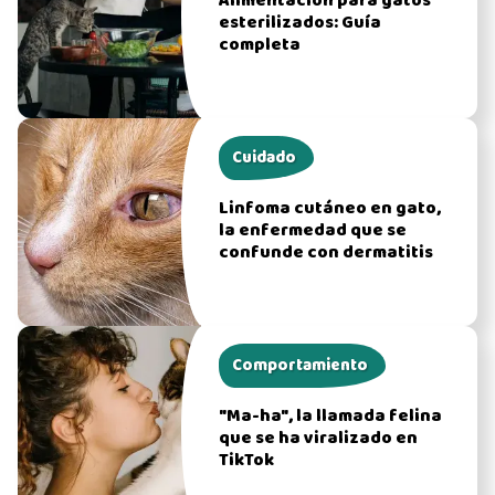
Alimentación para gatos
esterilizados: Guía
completa
Cuidado
Linfoma cutáneo en gato,
la enfermedad que se
confunde con dermatitis
Comportamiento
"Ma-ha", la llamada felina
que se ha viralizado en
TikTok