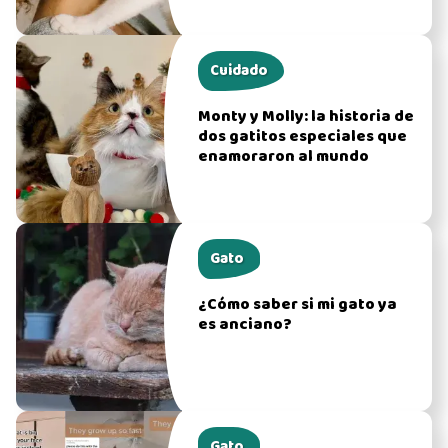
Cuidado
Monty y Molly: la historia de
dos gatitos especiales que
enamoraron al mundo
Gato
¿Cómo saber si mi gato ya
es anciano?
Gato