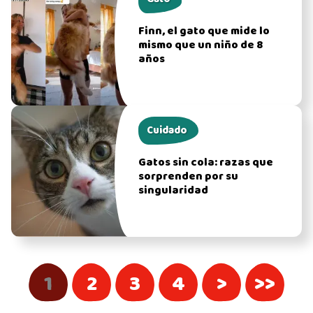
Finn, el gato que mide lo
mismo que un niño de 8
años
Cuidado
Gatos sin cola: razas que
sorprenden por su
singularidad
1
2
3
4
>
>>