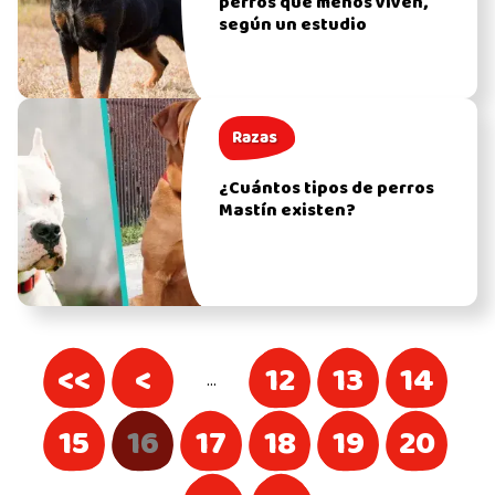
perros que menos viven,
según un estudio
Razas
¿Cuántos tipos de perros
Mastín existen?
<<
<
12
13
14
…
15
16
17
18
19
20