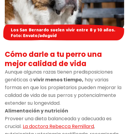
Los San Bernardo suelen vivir entre 8 y 10 años.
Foto: Envato/aduguid
Cómo darle a tu perro una
mejor calidad de vida
Aunque algunas razas tienen predisposiciones
genéticas a
vivir menos tiempo,
hay varias
formas en que los propietarios pueden mejorar la
calidad de vida de sus perros y potencialmente
extender su longevidad.
Alimentación y nutrición
Proveer una dieta balanceada y adecuada es
crucial.
La doctora Rebecca Remillard
,