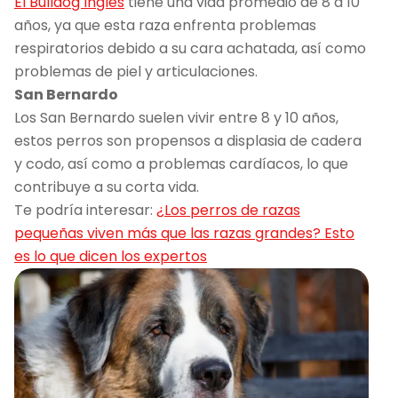
El Bulldog Inglés
tiene una vida promedio de 8 a 10
años, ya que esta raza enfrenta problemas
respiratorios debido a su cara achatada, así como
problemas de piel y articulaciones.
San Bernardo
Los San Bernardo suelen vivir entre 8 y 10 años,
estos perros son propensos a displasia de cadera
y codo, así como a problemas cardíacos, lo que
contribuye a su corta vida.
Te podría interesar:
¿Los perros de razas
pequeñas viven más que las razas grandes? Esto
es lo que dicen los expertos