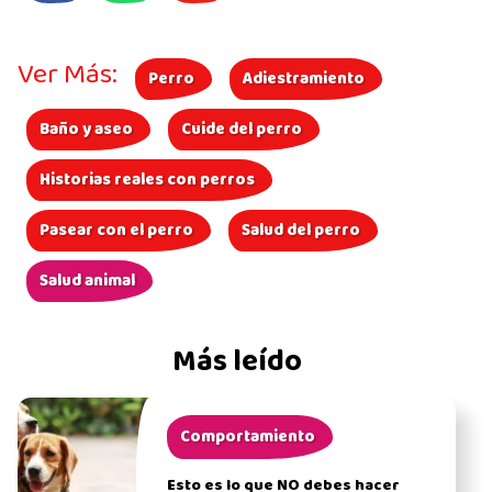
Ver Más:
Perro
Adiestramiento
Baño y aseo
Cuide del perro
Historias reales con perros
Pasear con el perro
Salud del perro
Salud animal
Más leído
Comportamiento
Esto es lo que NO debes hacer