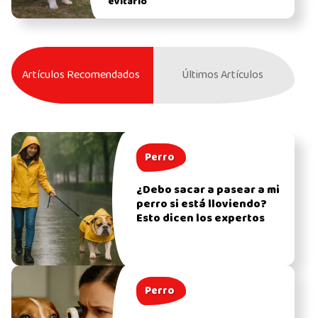
evitarlo
Artículos Recomendados
Últimos Artículos
Perro
¿Debo sacar a pasear a mi
perro si está lloviendo?
Esto dicen los expertos
Perro