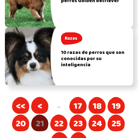
perros Golden Retriever
Razas
10 razas de perros que son
conocidas por su
inteligencia
<<
<
17
18
19
…
20
21
22
23
24
25