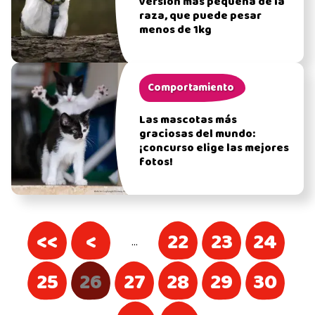
versión más pequeña de la
raza, que puede pesar
menos de 1kg
Comportamiento
Las mascotas más
graciosas del mundo:
¡concurso elige las mejores
fotos!
<<
<
22
23
24
…
25
26
27
28
29
30