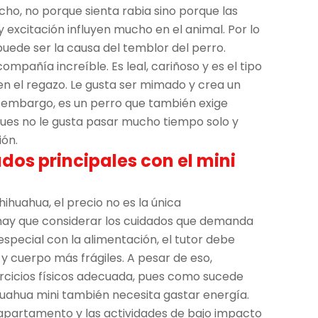
ho, no porque sienta rabia sino porque las
 y excitación influyen mucho en el animal. Por lo
uede ser la causa del temblor del perro.
ompañía increíble. Es leal, cariñoso y es el tipo
en el regazo. Le gusta ser mimado y crea un
in embargo, es un perro que también exige
, pues no le gusta pasar mucho tiempo solo y
ión.
dos principales con el mini
ihuahua, el precio no es la única
hay que considerar los cuidados que demanda
special con la alimentación, el tutor debe
y cuerpo más frágiles. A pesar de eso,
ercicios físicos adecuada, pues como sucede
ihuahua mini también necesita gastar energía.
l apartamento y las actividades de bajo impacto