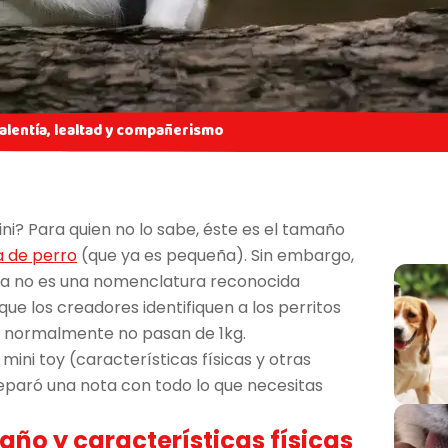
valentía, lealtad y compañerismo
ni? Para quien no lo sabe, éste es el tamaño
a de perro
(que ya es pequeña). Sin embargo,
sta no es una nomenclatura reconocida
ue los creadores identifiquen a los perritos
 normalmente no pasan de 1kg.
ini toy (características físicas y otras
paró una nota con todo lo que necesitas
ño y características físicas