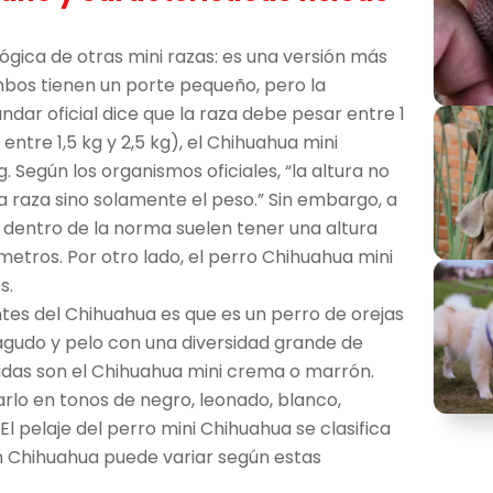
lógica de otras mini razas: es una versión más
bos tienen un porte pequeño, pero la
ndar oficial dice que la raza debe pesar entre 1
 entre 1,5 kg y 2,5 kg), el Chihuahua mini
Según los organismos oficiales, “la altura no
a raza sino solamente el peso.” Sin embargo, a
 dentro de la norma suelen tener una altura
metros. Por otro lado, el perro Chihuahua mini
s.
tes del Chihuahua es que es un perro de orejas
gudo y pelo con una diversidad grande de
idas son el Chihuahua mini crema o marrón.
rlo en tonos de negro, leonado, blanco,
 El pelaje del perro mini Chihuahua se clasifica
un Chihuahua puede variar según estas