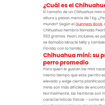
¿Cuál es el Chihuah
El tamaño de un Chihuahua mini 
altura y pesan menos de 1 kg. ¿P
mundo? Según el
Guinness Book
,
Chihuahua hembra llamada Pearl, 
553 gramos. Pearl, inclusive, es p
se llamaba Miracle Milly y tambié
Florida, con la familia.
Chihuahua mini: su p
perro promedio
Para quien le gustan las mini raza
mismo tiempo que este perrito es
elevado y exige cierta planificaci
minis son más difíciles de encont
Normalmente, las hembras son má
características físicas – como el 