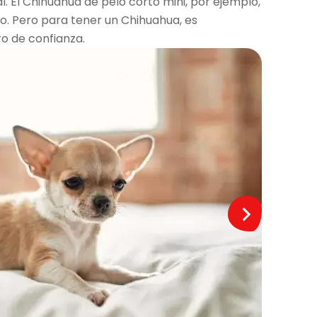
l. El Chihuahua de pelo corto mini, por ejemplo,
o. Pero para tener un Chihuahua, es
ro de confianza.