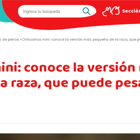
Sección
 de perros
Chihuahua mini: conoce la versión más pequeña de la raza, que 
ni: conoce la versión
a raza, que puede pe