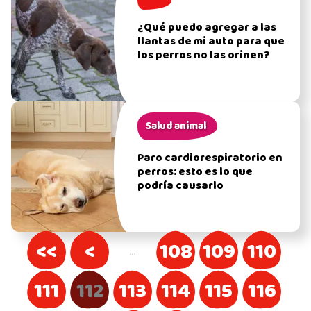
¿Qué puedo agregar a las
llantas de mi auto para que
los perros no las orinen?
Salud animal
Paro cardiorespiratorio en
perros: esto es lo que
podría causarlo
<<
<
108
109
110
…
111
112
113
114
115
116