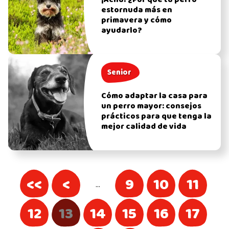
estornuda más en
primavera y cómo
ayudarlo?
Senior
Cómo adaptar la casa para
un perro mayor: consejos
prácticos para que tenga la
mejor calidad de vida
<<
<
9
10
11
…
12
13
14
15
16
17