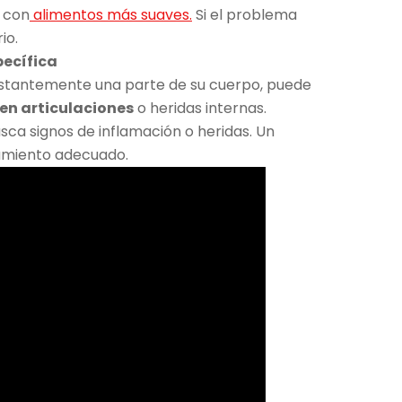
a con
alimentos más suaves.
Si el problema
io.
pecífica
nstantemente una parte de su cuerpo, puede
r en articulaciones
o heridas internas.
usca signos de inflamación o heridas. Un
tamiento adecuado.