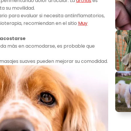
xperimentando dolor articular. La
artritis
es
a su movilidad.
rio para evaluar si necesita antiinflamatorios,
sioterapia, recomiendan en el sitio
Muy
o acostarse
tarda más en acomodarse, es probable que
 masajes suaves pueden mejorar su comodidad.