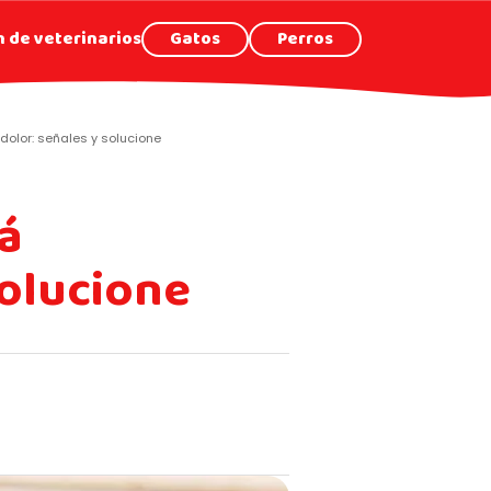
 de veterinarios
Gatos
Perros
olor: señales y solucione
tá
solucione