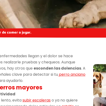
 de comer o jugar.
 enfermedades llegan y el dolor se hace
s realizarle pruebas y chequeos. Aunque
os, hay otros que
esconden las dolencias
. A
eñales clave para detectar si tu
perro anciano
ara ayudarlo.
perros mayores
ctividad
lento, evita
subir escaleras
o ya no quiere