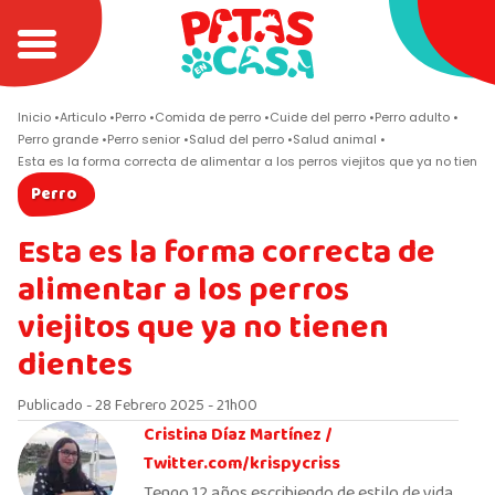
Inicio
Articulo
Perro
Comida de perro
Cuide del perro
Perro adulto
Perro grande
Perro senior
Salud del perro
Salud animal
Esta es la forma correcta de alimentar a los perros viejitos que ya no tienen
Perro
Esta es la forma correcta de
alimentar a los perros
viejitos que ya no tienen
dientes
Publicado - 28 Febrero 2025 - 21h00
Cristina Díaz Martínez /
Twitter.com/krispycriss
Tengo 12 años escribiendo de estilo de vida,