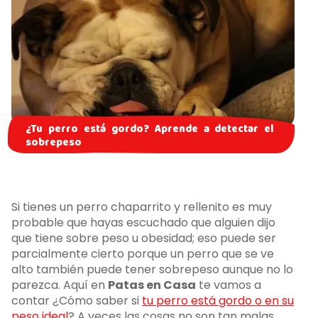
¿Tu perro está gordo? Aprende a detectar el
sobrepeso
Si tienes un perro chaparrito y rellenito es muy
probable que hayas escuchado que alguien dijo
que tiene sobre peso u obesidad; eso puede ser
parcialmente cierto porque un perro que se ve
alto también puede tener sobrepeso aunque no lo
parezca. Aquí en
Patas en Casa
te vamos a
contar ¿Cómo saber si
tu perro está gordo o en su
peso ideal
? A veces las cosas no son tan malas