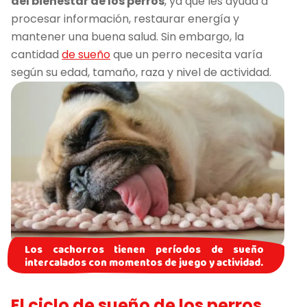
del bienestar de los perros
, ya que les ayuda a
procesar información, restaurar energía y
mantener una buena salud. Sin embargo, la
cantidad
de sueño
que un perro necesita varía
según su edad, tamaño, raza y nivel de actividad.
Los cachorros tienen períodos de sueño
intercalados con momentos de juego y actividad.
El ciclo de sueño de los perros