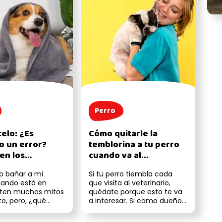
Perro
celo: ¿Es
Cómo quitarle la
o un error?
temblorina a tu perro
en los
cuando va al
os
veterinario
o bañar a mi
Si tu perro tiembla cada
uando está en
que visita al veterinario,
isten muchos mitos
quédate porque esto te va
to, pero, ¿qué
a interesar. Si como dueño
 expertos? En Patas
ves que tu mascota se
pone ...