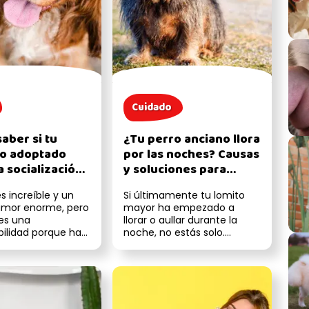
Cuidado
aber si tu
¿Tu perro anciano llora
o adoptado
por las noches? Causas
a socialización
y soluciones para
e?
mejorar su descanso
s increíble y un
Si últimamente tu lomito
amor enorme, pero
mayor ha empezado a
es una
llorar o aullar durante la
ilidad porque hay
noche, no estás solo.
lo, no todo es miel
Muchos tutores de perros
.
ancianos se e...