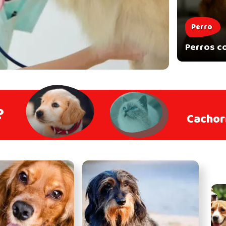
Perro
Perros c
?
Cachor