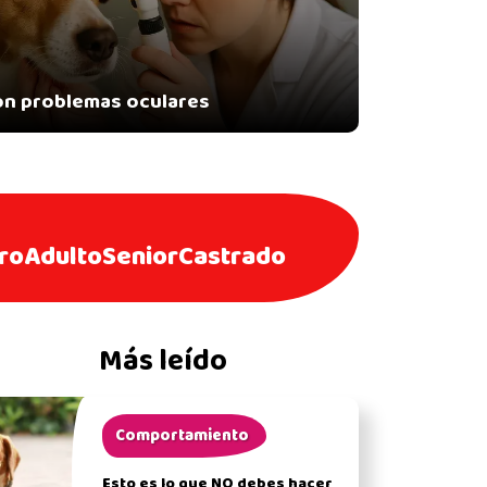
on problemas oculares
ro
Adulto
Senior
Castrado
Más leído
Comportamiento
Esto es lo que NO debes hacer