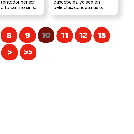
 tentador pensar
cascabeles, ya sea en
 a tu canino sin su
películas, caricaturas o
ural le ayudar...
incluso en redes sociales.
Sin embargo...
8
9
10
11
12
13
>
>>