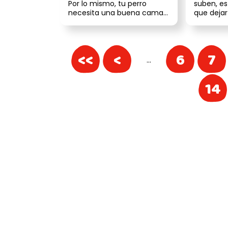
Por lo mismo, tu perro
suben, es
necesita una buena cama
que dejar
ortopédica, sobre todo si
abrigo nat
tiene ...
<<
<
6
7
…
14