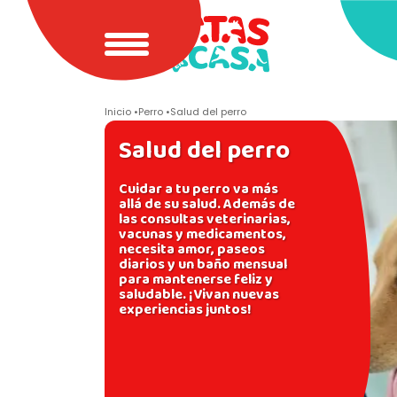
Inicio
Perro
Salud del perro
Salud del perro
Cuidar a tu perro va más
allá de su salud. Además de
las consultas veterinarias,
vacunas y medicamentos,
necesita amor, paseos
diarios y un baño mensual
para mantenerse feliz y
saludable. ¡Vivan nuevas
experiencias juntos!