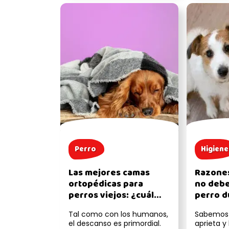
Perro
Higiene
Las mejores camas
Razones
ortopédicas para
no debe
perros viejos: ¿cuál
perro d
elegir según su
Tal como con los humanos,
Sabemos 
problema de salud?
el descanso es primordial.
aprieta y