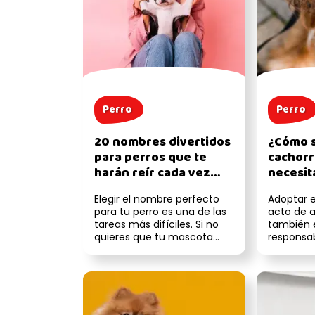
Perro
Perro
20 nombres divertidos
¿Cómo s
para perros que te
cachorr
harán reír cada vez
necesit
que los llames
urgent
Elegir el nombre perfecto
Adoptar e
para tu perro es una de las
acto de 
tareas más difíciles. Si no
también 
quieres que tu mascota
responsab
tenga un mote tradicional
que decir
y...
sobre hoj..