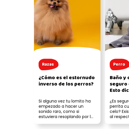
Razas
Perro
¿Cómo es el estornudo
Baño y 
inverso de los perros?
seguro 
Esto dic
expert
Si alguna vez tu lomito ha
¿Es segur
empezado a hacer un
perrita c
sonido raro, como si
celo? Ex
estuviera resoplando por la
al respec
nariz o ahogándose un
dicen los
poco, probable...
en Casa...