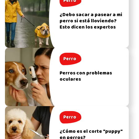
Perro
¿Debo sacar a pasear a mi
perro si está lloviendo?
Esto dicen los expertos
Perro
Perros con problemas
oculares
Perro
¿Cómo es el corte "puppy"
en perros?