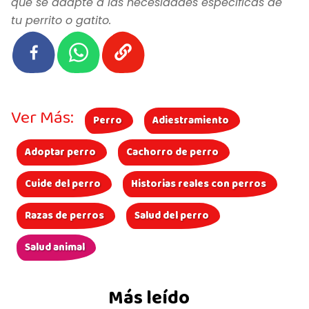
que se adapte a las necesidades específicas de
tu perrito o gatito.
Ver Más:
Perro
Adiestramiento
Adoptar perro
Cachorro de perro
Cuide del perro
Historias reales con perros
Razas de perros
Salud del perro
Salud animal
Más leído