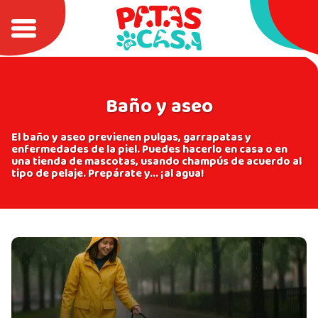
Inicio
Perro
Baño y aseo
Baño y aseo
El baño y aseo previenen pulgas, garrapatas y
enfermedades de la piel. Puedes hacerlo en casa o en
una tienda de mascotas, usando champús de acuerdo al
tipo de pelaje. Prepárate y... ¡al agua!