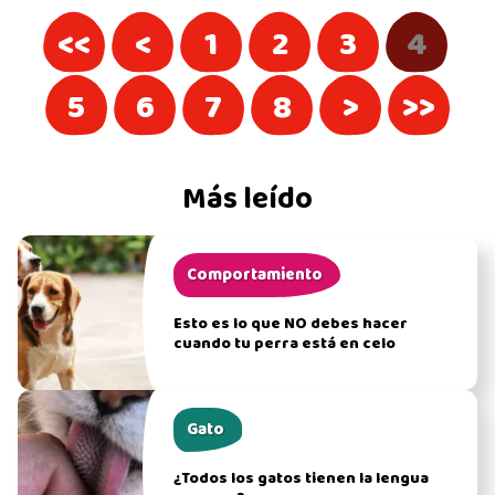
<<
<
1
2
3
4
5
6
7
8
>
>>
Más leído
Comportamiento
Esto es lo que NO debes hacer
cuando tu perra está en celo
Gato
¿Todos los gatos tienen la lengua