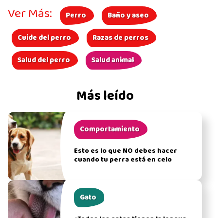
Ver Más:
Perro
Baño y aseo
Cuide del perro
Razas de perros
Salud del perro
Salud animal
Más leído
Comportamiento
Esto es lo que NO debes hacer
cuando tu perra está en celo
Gato