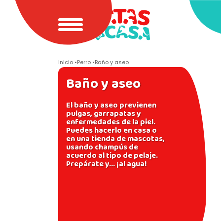
Inicio
Perro
Baño y aseo
Baño y aseo
El baño y aseo previenen
pulgas, garrapatas y
enfermedades de la piel.
Puedes hacerlo en casa o
en una tienda de mascotas,
usando champús de
acuerdo al tipo de pelaje.
Prepárate y... ¡al agua!