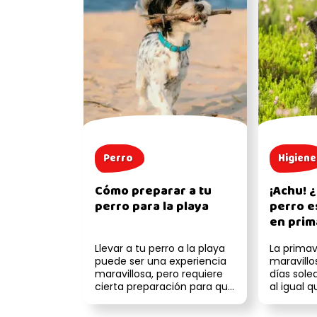
Perro
Higiene
Cómo preparar a tu
¡Achu! 
perro para la playa
perro e
en prim
ayudarl
Llevar a tu perro a la playa
La prima
puede ser una experiencia
maravillos
maravillosa, pero requiere
días sole
cierta preparación para que
al igual 
sea segura y divertida...
personas
pe...