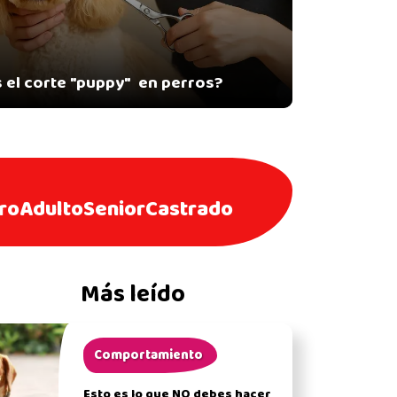
 el corte "puppy" en perros?
ro
Adulto
Senior
Castrado
Más leído
Comportamiento
Esto es lo que NO debes hacer