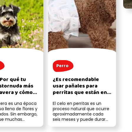
Perro
¿Por qué tu
¿Es recomendable
stornuda más
usar pañales para
avera y cómo
perritas que están en
o?
celo? Pros y contras
vera es una época
El celo en perritas es un
a llena de flores y
proceso natural que ocurre
ados. Sin embargo,
aproximadamente cada
que muchas
seis meses y puede durar
, nuestros amigos
entre dos y cuatro
semanas. Duran...