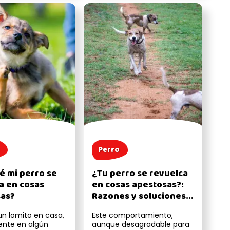
Perro
é mi perro se
¿Tu perro se revuelca
a en cosas
en cosas apestosas?:
as?
Razones y soluciones
para que deje de
 un lomito en casa,
Este comportamiento,
hacerlo
nte en algún
aunque desagradable para