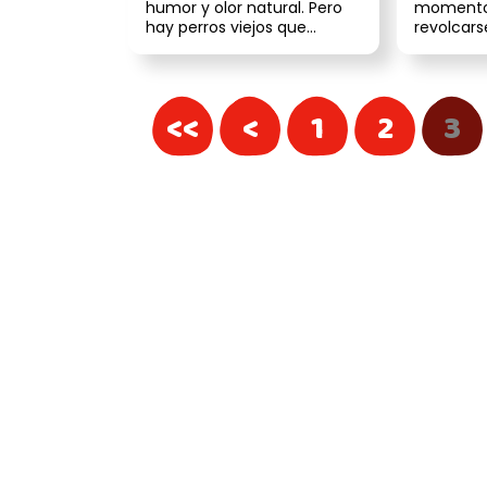
humor y olor natural. Pero
momento 
hay perros viejos que
revolcars
aunque los bañes, siguen
huele hor
despren...
tierra húm
<<
<
1
2
3