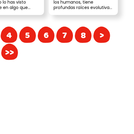
lo has visto
los humanos, tiene
e en algo que
profundas raíces evolutivas.
rible. Puede ser
Patricia López, etóloga del
ed...
American C...
4
5
6
7
8
>
>>