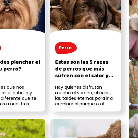
Perro
des planchar el
Estas son las 5 razas
tu perro?
de perros que más
sufren con el calor y
cómo ayudarlos
 es que nos
Hay quienes disfrutan
s el cabello y
mucho el verano, el calor,
diferente que se
las tardes eternas para ir a
os a nuestros
caminar al parque o al
¿se puede? Aunque
campo con su perro, pero,
, s...
¡cuid...