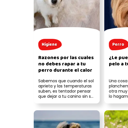
Higiene
Perro
Razones por las cuales
¿Le pue
no debes rapar a tu
pelo a 
perro durante el calor
Sabemos que cuando el sol
Una cosa
aprieta y las temperaturas
planchemo
suben, es tentador pensar
otra muy 
que dejar a tu canino sin su
lo hagam
abrigo natural le ayudar...
perros, 
no lo creas