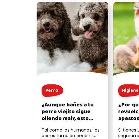
Perro
Higiene
¿Aunque bañes a tu
¿Por qu
perro viejito sigue
revuelc
oliendo mal?, esto
apestos
puedes hacer
Tal como los humanos, los
Si tienes
perros también tienen su
segurame