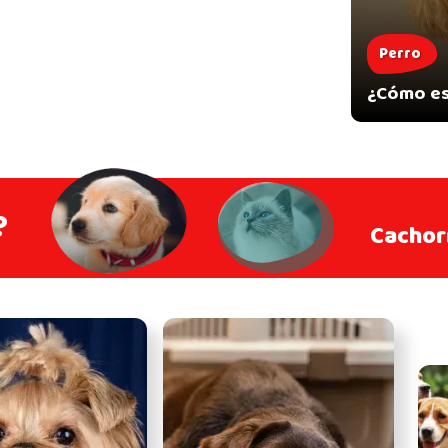
Perro
¿Cómo es
?
Cachor