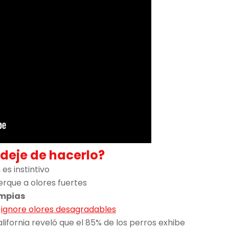
deje de hacerlo?
es instintivo
rque a olores fuertes
impias
o
ignore olores desagradables
lifornia reveló que el 85% de los perros exhibe