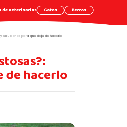
 de veterinarios
Gatos
Perros
y soluciones para que deje de hacerlo
stosas?:
e de hacerlo