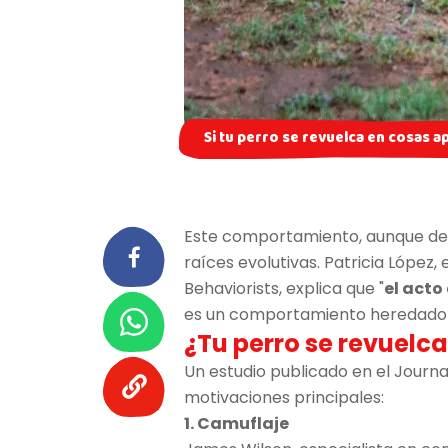
Si tu perro se revuelca en cosas a
Este comportamiento, aunque de
raíces evolutivas. Patricia López
Behaviorists, explica que "
el acto
es un comportamiento heredado
¿Tu perro se revuelc
Un estudio publicado en el Journal
motivaciones principales:
1. Camuflaje