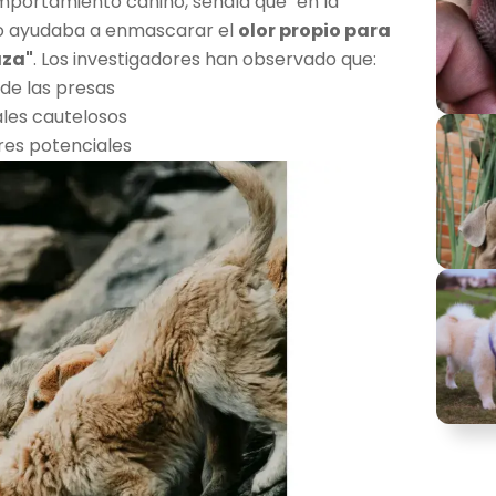
mportamiento canino, señala que "en la
o ayudaba a enmascarar el
olor propio para
aza"
. Los investigadores han observado que:
 de las presas
les cautelosos
res potenciales