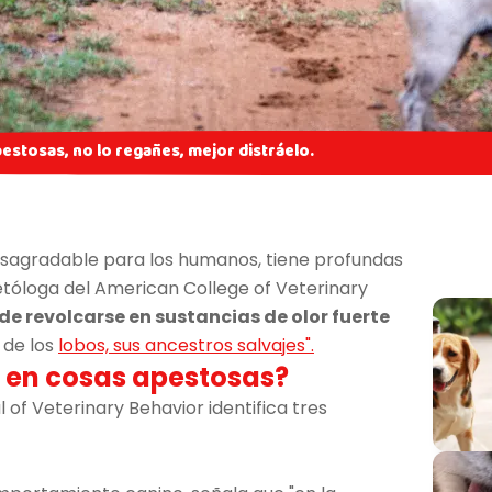
pestosas, no lo regañes, mejor distráelo.
sagradable para los humanos, tiene profundas
, etóloga del American College of Veterinary
 de revolcarse en sustancias de olor fuerte
 de los
lobos, sus ancestros salvajes".
a en cosas apestosas?
 of Veterinary Behavior identifica tres