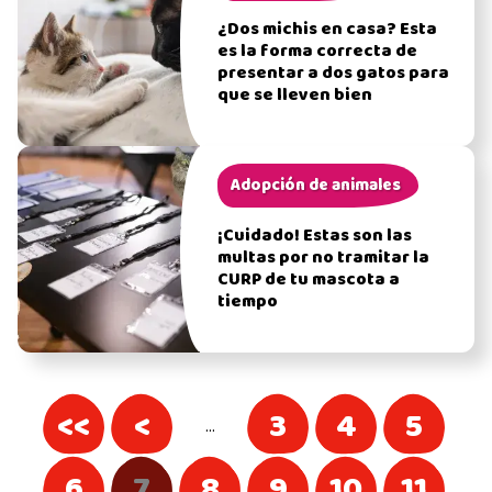
¿Dos michis en casa? Esta
es la forma correcta de
presentar a dos gatos para
que se lleven bien
Adopción de animales
¡Cuidado! Estas son las
multas por no tramitar la
CURP de tu mascota a
tiempo
<<
<
3
4
5
…
6
7
8
9
10
11