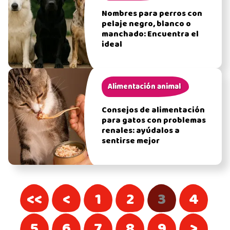
Nombres para perros con
pelaje negro, blanco o
manchado: Encuentra el
ideal
Alimentación animal
Consejos de alimentación
para gatos con problemas
renales: ayúdalos a
sentirse mejor
<<
<
1
2
3
4
5
6
7
8
9
>