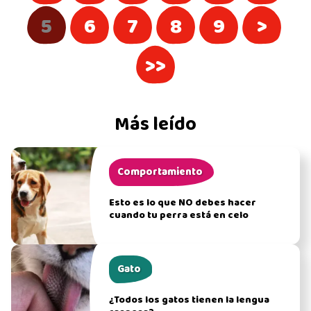
5
6
7
8
9
>
>>
Más leído
Comportamiento
Esto es lo que NO debes hacer
cuando tu perra está en celo
Gato
¿Todos los gatos tienen la lengua