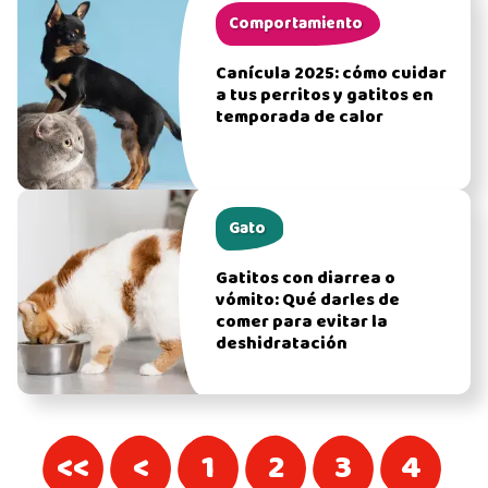
Comportamiento
Canícula 2025: cómo cuidar
a tus perritos y gatitos en
temporada de calor
Gato
Gatitos con diarrea o
vómito: Qué darles de
comer para evitar la
deshidratación
<<
<
1
2
3
4