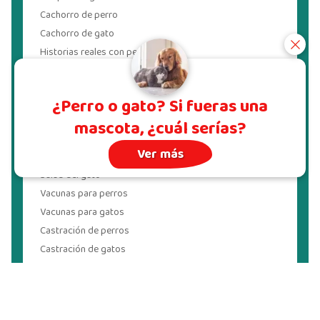
Cachorro de perro
Cachorro de gato
Historias reales con perros
Historias reales con gatos
Razas de perros
¿Perro o gato? Si fueras una
Razas de gatos
mascota, ¿cuál serías?
Salud
Ver más
Salud del perro
Salud del gato
Vacunas para perros
Vacunas para gatos
Castración de perros
Castración de gatos
Pulgas en perro
Vermes de gatos
Garrapatas en perros