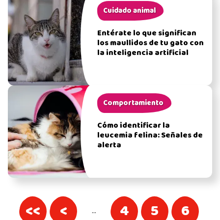
Cuidado animal
Entérate lo que significan
los maullidos de tu gato con
la inteligencia artificial
Comportamiento
Cómo identificar la
leucemia felina: Señales de
alerta
<<
<
4
5
6
…