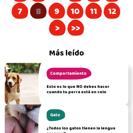
7
8
9
10
11
12
>
>>
Más leído
Comportamiento
Esto es lo que NO debes hacer
cuando tu perra está en celo
Gato
¿Todos los gatos tienen la lengua