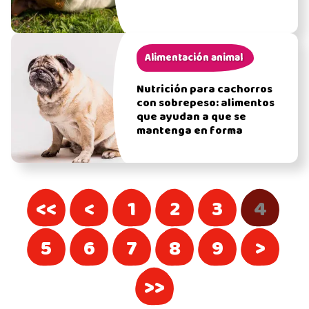
Alimentación animal
Nutrición para cachorros
con sobrepeso: alimentos
que ayudan a que se
mantenga en forma
<<
<
1
2
3
4
5
6
7
8
9
>
>>