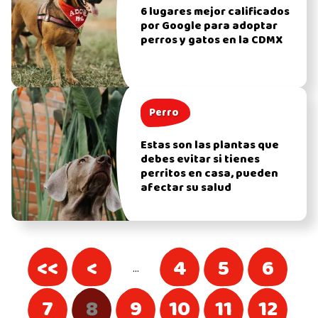
6 lugares mejor calificados
por Google para adoptar
perros y gatos en la CDMX
Perro
Estas son las plantas que
debes evitar si tienes
perritos en casa, pueden
afectar su salud
<<
<
4
5
6
…
7
8
9
10
11
12