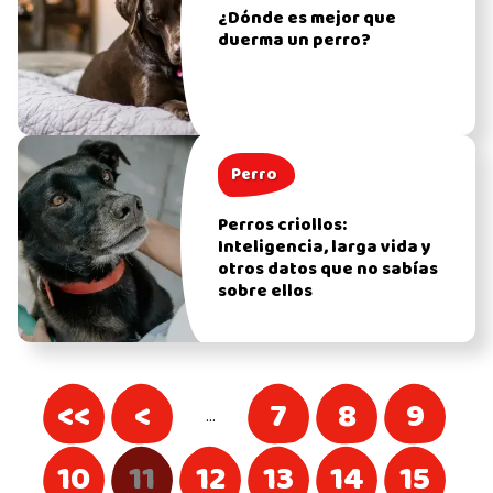
¿Dónde es mejor que
duerma un perro?
Perro
Perros criollos:
Inteligencia, larga vida y
otros datos que no sabías
sobre ellos
<<
<
7
8
9
…
10
11
12
13
14
15