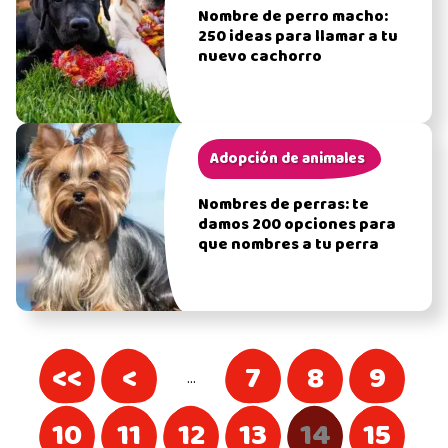
Nombre de perro macho:
250 ideas para llamar a tu
nuevo cachorro
Adopción de animales
Nombres de perras: te
damos 200 opciones para
que nombres a tu perra
<<
<
7
8
9
…
10
11
12
13
14
15