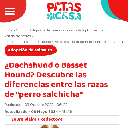
Inicio
Articulo
Adopción de animales
Perro
Adoptar perro
Razas de perros
¿Dachshund o Basset Hound? Descubre las diferencias entre las razas de "p
Adopción de animales
¿Dachshund o Basset
Hound? Descubre las
diferencias entre las razas
de "perro salchicha"
Publicado - 03 Octubre 2023 - 06h32
Actualizado - 09 Mayo 2024 - 15h16
Laura Vieira /
Redactora