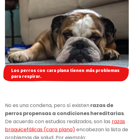
Los perros con cara plana tienen más problemas
para respirar.
No es una condena, pero sí existen
razas de
perros propensas a condiciones hereditarias
.
De acuerdo con estudios realizados, son las
razas
braquicefálicas (cara plana)
encabezan la lista de
problemas de salud. Por ejemplo: