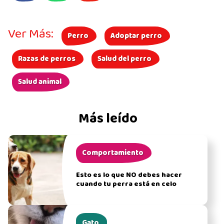
Ver Más:
Perro
Adoptar perro
Razas de perros
Salud del perro
Salud animal
Más leído
Comportamiento
Esto es lo que NO debes hacer
cuando tu perra está en celo
Gato