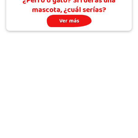
¿Perro o gato? Si fueras una
mascota, ¿cuál serías?
Ver más
Archivo
Quién somos
Todos los Temas