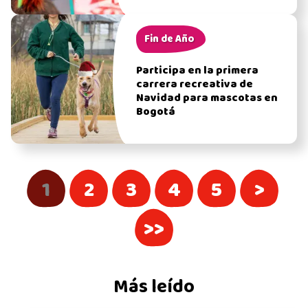
Fin de Año
Participa en la primera
carrera recreativa de
Navidad para mascotas en
Bogotá
1
2
3
4
5
>
>>
Más leído