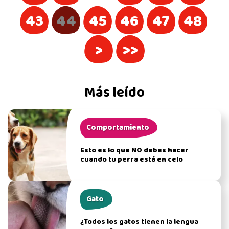
43
44
45
46
47
48
>
>>
Más leído
Comportamiento
Esto es lo que NO debes hacer
cuando tu perra está en celo
Gato
¿Todos los gatos tienen la lengua