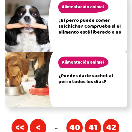
Alimentación animal
¿El perro puede comer
salchicha? Comprueba si el
alimento está liberado o no
Alimentación animal
¿Puedes darle sachet al
perro todos los días?
<<
<
40
41
42
…