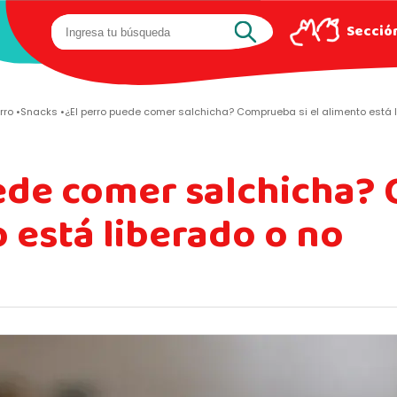
Sección
rro
Snacks
¿El perro puede comer salchicha? Comprueba si el alimento está 
uede comer salchicha
o está liberado o no