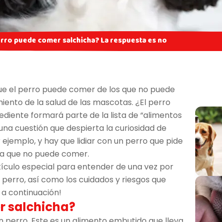
perro puede comer salchicha? La respuesta es no
que el perro puede comer de los que no puede
ento de la salud de las mascotas. ¿El perro
diente formará parte de la lista de “alimentos
una cuestión que despierta la curiosidad de
 ejemplo, y hay que lidiar con un perro que pide
la que no puede comer.
ículo especial para entender de una vez por
l perro, así como los cuidados y riesgos que
 a continuación!
r salchicha?
n perro. Este es un alimento embutido que lleva