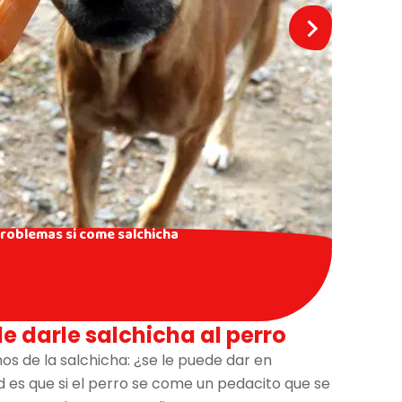
 problemas si come salchicha
de darle salchicha al perro
 de la salchicha: ¿se le puede dar en
 es que si el perro se come un pedacito que se