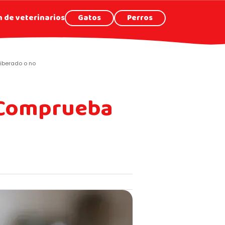
 de veterinarios
Gatos
Perros
liberado o no
? Comprueba