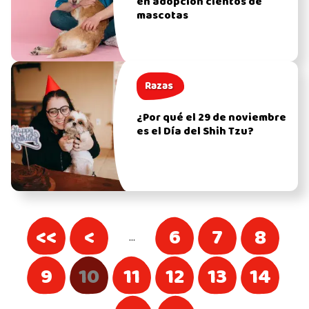
en adopción cientos de
mascotas
Razas
¿Por qué el 29 de noviembre
es el Día del Shih Tzu?
<<
<
6
7
8
…
9
10
11
12
13
14