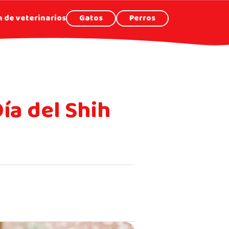
 de veterinarios
Gatos
Perros
ía del Shih