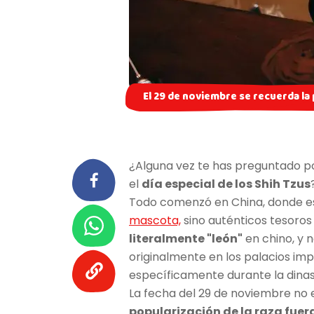
El 29 de noviembre se recuerda la 
¿Alguna vez te has preguntado po
el
día especial de los Shih Tzus
Todo comenzó en China, donde e
mascota,
sino auténticos tesoros
literalmente "león"
en chino, y n
originalmente en los palacios im
específicamente durante la dinas
La fecha del 29 de noviembre no e
popularización de la raza fuer