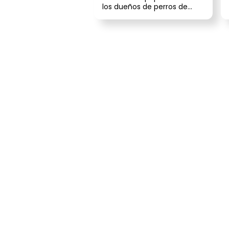
los dueños de perros de
pelo largo. ¿Por qué? Porque
es pr...