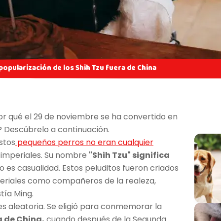
popularización de los Shih Tzu fuera de China
r qué el 29 de noviembre se ha convertido en
? Descúbrelo a continuación.
stos
pequeños perros no eran cualquier
 imperiales. Su nombre
"Shih Tzu" significa
o es casualidad. Estos peluditos fueron criados
periales como compañeros de la realeza,
tía Ming.
s aleatoria. Se eligió para conmemorar la
a de China,
cuando después de la Segunda