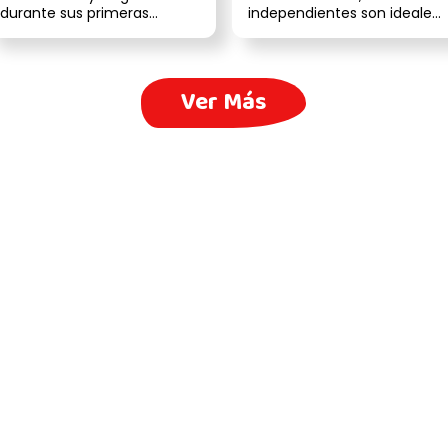
durante sus primeras
independientes son ideales.
semanas de vida. Aunque
Según diversos expertos
muchas personas piensan...
en...
Ver Más