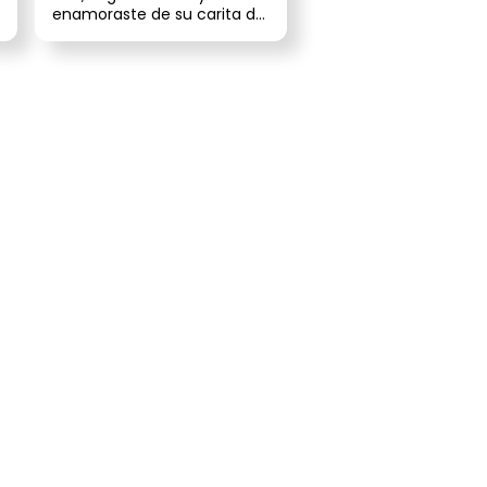
enamoraste de su carita de
león y su melena esponjosa.
Y cla...