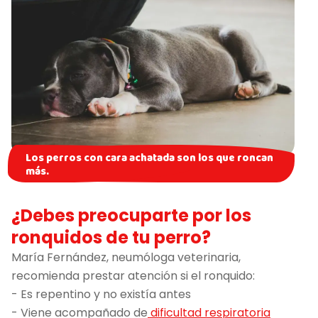
Los perros con cara achatada son los que roncan
más.
¿Debes preocuparte por los
ronquidos de tu perro?
María Fernández, neumóloga veterinaria,
recomienda prestar atención si el ronquido:
- Es repentino y no existía antes
- Viene acompañado de
dificultad respiratoria