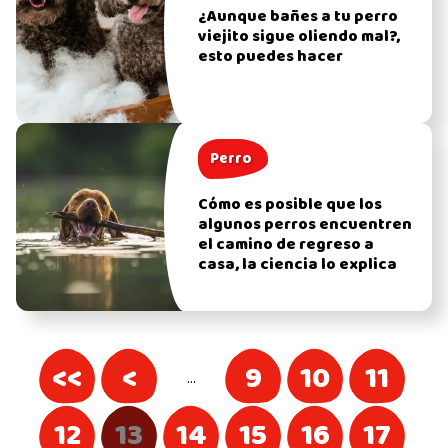
¿Aunque bañes a tu perro
viejito sigue oliendo mal?,
esto puedes hacer
Perro
Cómo es posible que los
algunos perros encuentren
el camino de regreso a
casa, la ciencia lo explica
<<
<
9
10
11
…
12
13
14
15
16
17