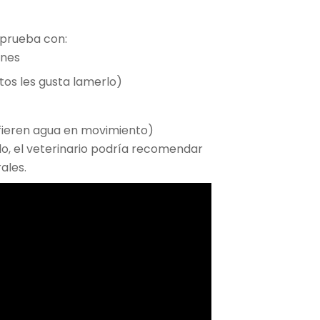
, prueba con:
ones
atos les gusta lamerlo)
fieren agua en movimiento)
olo, el veterinario podría recomendar
ales.