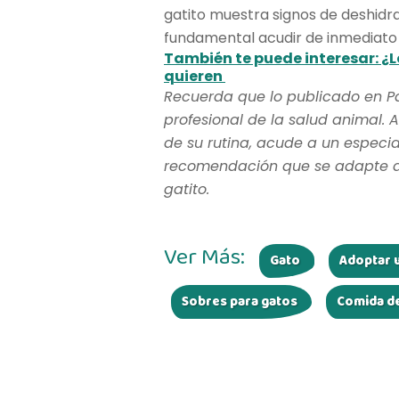
gatito muestra signos de deshidr
fundamental acudir de inmediato a
También te puede interesar:
¿L
quieren
Recuerda que lo publicado en P
profesional de la salud animal. A
de su rutina, acude a un especia
recomendación que se adapte a l
gatito.
Ver Más:
Gato
Adoptar u
Sobres para gatos
Comida d