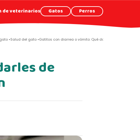
 de veterinarios
Gatos
Perros
gato
Salud del gato
Gatitos con diarrea o vómito: Qué darles de comer para 
darles de
n