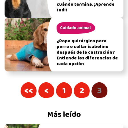
cuándo termina. ¡Aprende
tod!!
Cuidado animal
¿Ropa quirúrgica para
perro o collar isabelino
después de la castración?
Entiende las diferencias de
cada opción
<<
<
1
2
3
Más leído