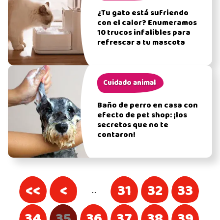
¿Tu gato está sufriendo
con el calor? Enumeramos
10 trucos infalibles para
refrescar a tu mascota
Cuidado animal
Baño de perro en casa con
efecto de pet shop: ¡los
secretos que no te
contaron!
<<
<
31
32
33
…
34
35
36
37
38
39