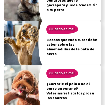
peligrosas que la
garrapata puede transmitir
a tu perro
Cuidado animal
8 cosas que todo tutor debe
saber sobre las
almohadillas de la pata de
perro
Cuidado animal
¿Cortarle el pelo o no al
perro en verano?
Veterinaria lista los pros y
los contras