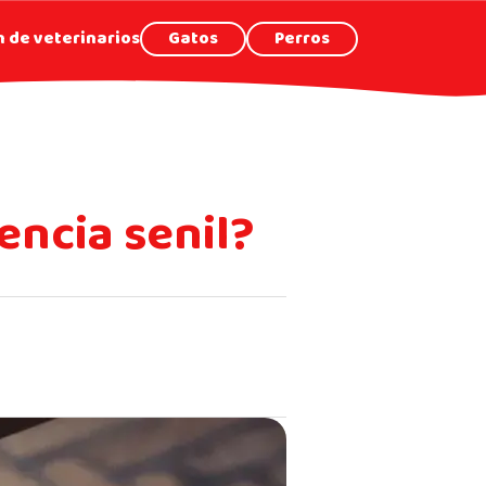
 de veterinarios
Gatos
Perros
encia senil?