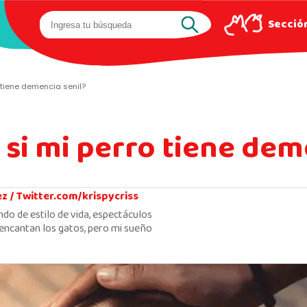
Sección
 tiene demencia senil?
si mi perro tiene dem
ez /
Twitter.com/krispycriss
ndo de estilo de vida, espectáculos
encantan los gatos, pero mi sueño