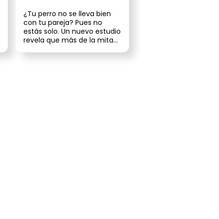
no la acepta
¿Tu perro no se lleva bien
con tu pareja? Pues no
estás solo. Un nuevo estudio
revela que más de la mitad
de los dueños de perros pr...