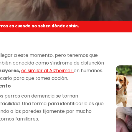
erros es cuando no saben dónde están.
llegar a este momento, pero tenemos que
bién conocida como síndrome de disfunción
mayores,
es similar al Alzheimer
en humanos.
icarlo para que tomes acción.
ento
los perros con demencia se tornan
acilidad. Una forma para identificarlo es que
endo a las paredes fijamente por mucho
ornos familiares.