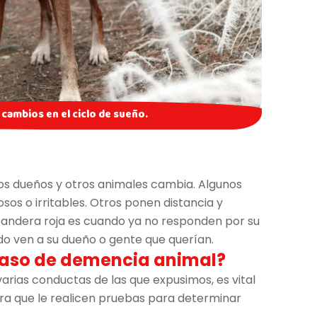
cambios en el ciclo de sueño.
los dueños y otros animales cambia. Algunos
os o irritables. Otros ponen distancia y
 bandera roja es cuando ya no responden por su
 ven a su dueño o gente que querían.
caso de demencia animal?
varias conductas de las que expusimos, es vital
para que le realicen pruebas para determinar