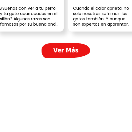
para tu gato
¿Sueñas con ver a tu perro
Cuando el calor aprieta, no
y tu gato acurrucados en el
solo nosotros sufrimos: los
sillón? Algunas razas son
gatos también. Y aunque
famosas por su buena onda
son expertos en aparentar
felina y, con una buena p...
que nada les afecta, las a...
Ver Más