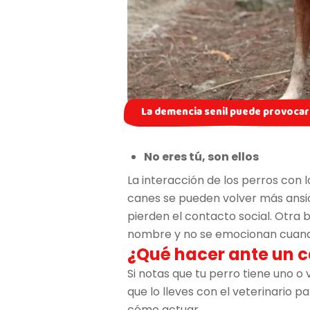
La demencia senil puede provocar 
No eres tú, son ellos
La interacción de los perros con 
canes se pueden volver más ansios
pierden el contacto social. Otra
nombre y no se emocionan cuando
¿Qué hacer ante un 
Si notas que tu perro tiene uno o 
que lo lleves con el veterinario 
cómo actuar.