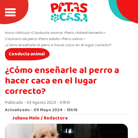
Inicio
Articulo
Conducta animal
Perro
Adiestramiento
Cachorro de perro
Perro adulto
Perro senior
¿Cómo enseñarle al perro a hacer caca en el lugar correcto?
Conducta animal
¿Cómo enseñarle al perro a
hacer caca en el lugar
correcto?
Publicado - 03 Agosto 2023 - 07h13
Actualizado - 09 Mayo 2024 - 15h16
Juliana Melo /
Redactora