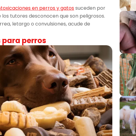
ntoxicaciones en perros y gatos
suceden por
los tutores desconocen que son peligrosos.
rea, letargo o convulsiones, acude de
 para perros