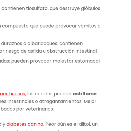
s: contienen tiosulfato, que destruye glóbulos
un compuesto que puede provocar vómitos o
 duraznos o albaricoques: contienen
 riesgo de asfixia u obstrucción intestinal.
rudas: pueden provocar malestar estomacal,
oer huesos
, los cocidos pueden
astillarse
es intestinales o atragantamientos. Mejor
bados por veterinarios.
d y
diabetes canina
. Peor aún es el xilitol, un