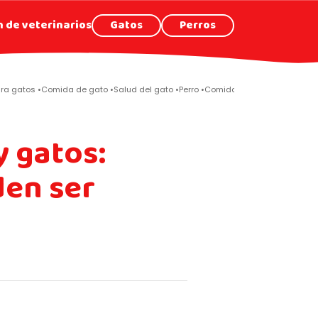
 de veterinarios
Gatos
Perros
ara gatos
Comida de gato
Salud del gato
Perro
Comida de perro
Cuide del
y gatos:
den ser