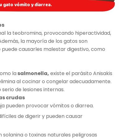
u gato vómito y diarrea.
os
al la teobromina, provocando hiperactividad,
Además, la mayoría de los gatos son
ue puede causarles malestar digestivo, como
como la
salmonella,
existe el parásito Anisakis
elimina al cocinar o congelar adecuadamente.
serio de lesiones internas.
ras crudas
ja pueden provocar vómitos o diarrea.
difíciles de digerir y pueden causar
 solanina o toxinas naturales peligrosas