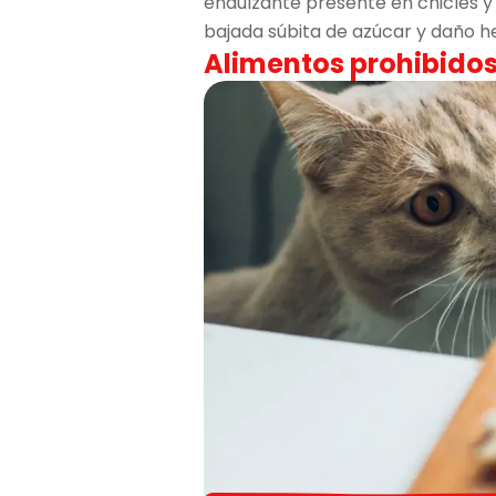
endulzante presente en chicles y
bajada súbita de azúcar y daño h
Alimentos prohibidos