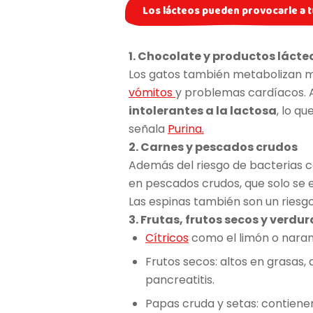
Los lácteos pueden provocarle a t
1. Chocolate y productos lácte
Los gatos también metabolizan m
vómitos
y problemas cardíacos. 
intolerantes a la lactosa
, lo q
señala
Purina.
2. Carnes y pescados crudos
Además del riesgo de bacterias 
en pescados crudos, que solo se 
Las espinas también son un riesgo 
3. Frutas, frutos secos y verdu
Cítricos
como el limón o naran
Frutos secos: altos en grasas, 
pancreatitis.
Papas cruda y setas: contienen