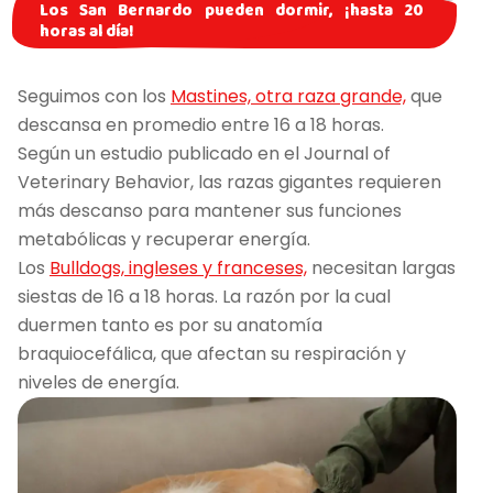
Los San Bernardo pueden dormir, ¡hasta 20
horas al día!
Seguimos con los
Mastines, otra raza grande,
que
descansa en promedio entre 16 a 18 horas.
Según un estudio publicado en el Journal of
Veterinary Behavior, las razas gigantes requieren
más descanso para mantener sus funciones
metabólicas y recuperar energía.
Los
Bulldogs, ingleses y franceses,
necesitan largas
siestas de 16 a 18 horas. La razón por la cual
duermen tanto es por su anatomía
braquiocefálica, que afectan su respiración y
niveles de energía.